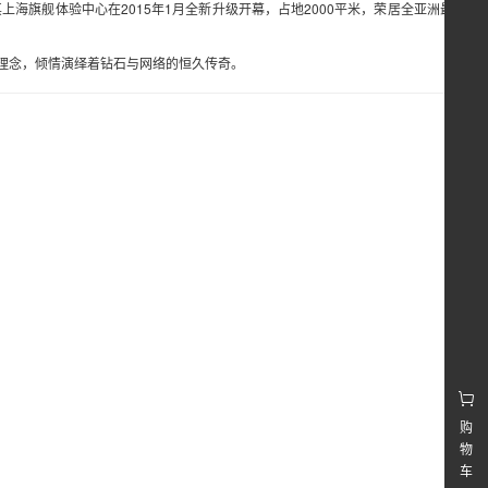
海旗舰体验中心在2015年1月全新升级开幕，占地2000平米，荣居全亚洲最大
理念，倾情演绎着钻石与网络的恒久传奇。
购
物
车