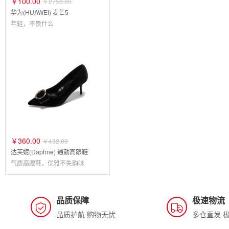
￥100.00
￥2758.80
华为(HUAWEI) 麦芒5
年轻，不畏什么
￥360.00
￥432.00
达芙妮(Daphne) 通勤高跟鞋
气质高跟鞋，优雅不失韵味
品质保障
极速物流
品质护航 购物无忧
多仓直发 