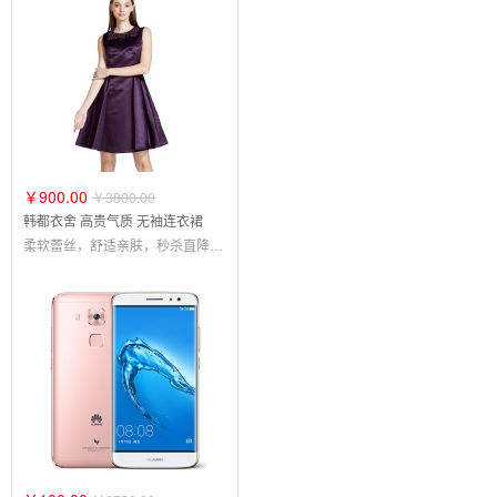
￥900.00
￥3800.00
韩都衣舍 高贵气质 无袖连衣裙
柔软蕾丝，舒适亲肤，秒杀直降200元