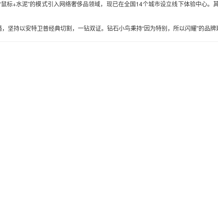
鼠标+水泥”的模式引入网络奢侈品领域，现已在全国14个城市设立线下体验中心。其上
坚持以安特卫普经典切割，一钻双证。钻石小鸟秉持“因为特别，所以闪耀”的品牌