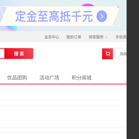
×
会员中心
我的订单
商家服务
手机商城
0
搜 索
购物车
优品团购
活动广场
积分商城