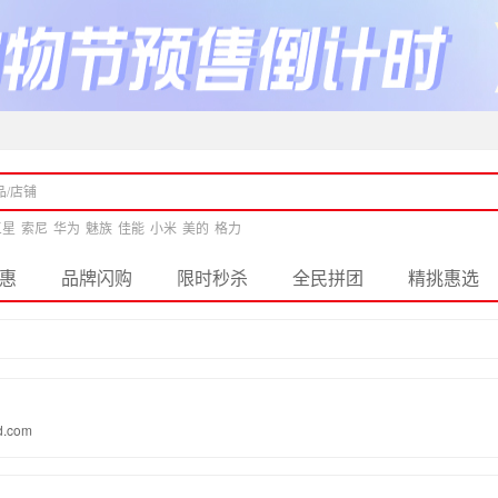
三星
索尼
华为
魅族
佳能
小米
美的
格力
惠
品牌闪购
限时秒杀
全民拼团
精挑惠选
rd.com