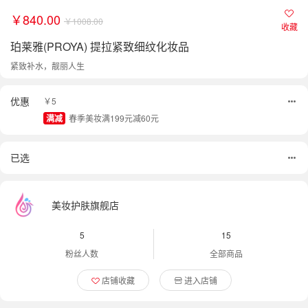
￥840.00
￥1008.00
收藏
珀莱雅(PROYA) 提拉紧致细纹化妆品
紧致补水，靓丽人生
优惠
￥5
满减
春季美妆满199元减60元
已选
美妆护肤旗舰店
5
15
粉丝人数
全部商品
店铺收藏
进入店铺