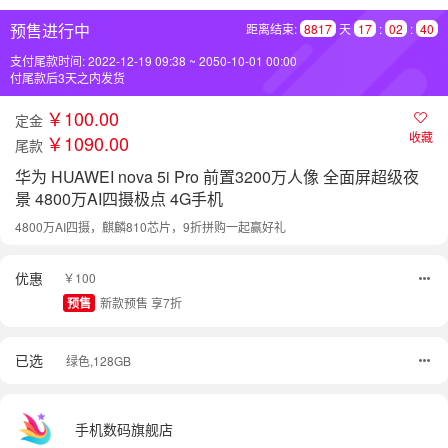
预售进行中
距离结束:
8817
天
17
:
02
:
40
支付尾款时间: 2022-12-19 09:38 ~ 2050-10-01 00:00
付尾款后3天之内发货
￥100.00
定金
收藏
￥1090.00
尾款
华为 HUAWEI nova 5i Pro 前置3200万人像 全面屏超级夜
景 4800万AI四摄极点 4G手机
4800万AI四摄，麒麟810芯片，9折拼购一起赢好礼
优惠
￥100
预售
新款预售 享7折
已选
绿色,128GB
手机数码旗舰店