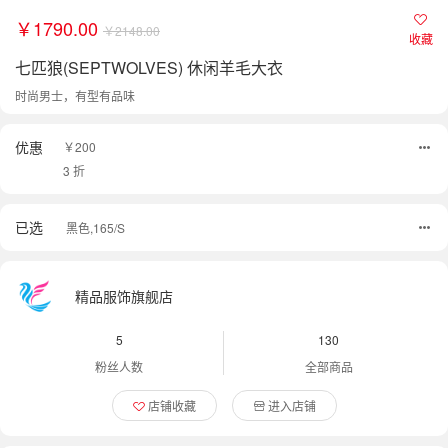
￥1790.00
￥2148.00
收藏
七匹狼(SEPTWOLVES) 休闲羊毛大衣
时尚男士，有型有品味
优惠
￥200
3 折
已选
黑色,165/S
精品服饰旗舰店
5
130
粉丝人数
全部商品
店铺收藏
进入店铺