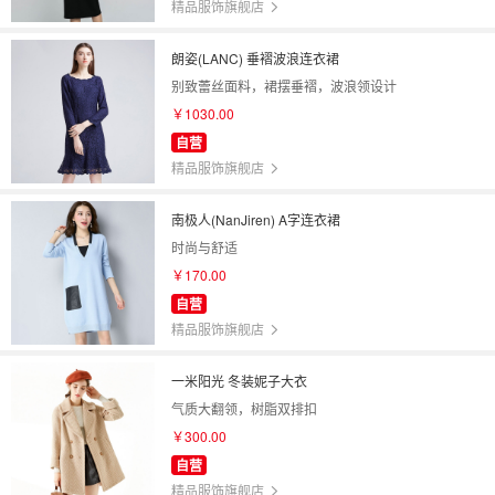
精品服饰旗舰店
朗姿(LANC) 垂褶波浪连衣裙
别致蕾丝面料，裙摆垂褶，波浪领设计
￥1030.00
自营
精品服饰旗舰店
南极人(NanJiren) A字连衣裙
时尚与舒适
￥170.00
自营
精品服饰旗舰店
一米阳光 冬装妮子大衣
气质大翻领，树脂双排扣
￥300.00
自营
精品服饰旗舰店