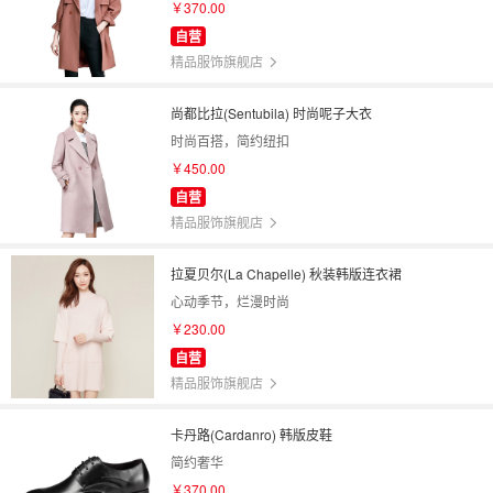
￥370.00
自营
精品服饰旗舰店
尚都比拉(Sentubila) 时尚呢子大衣
时尚百搭，简约纽扣
￥450.00
自营
精品服饰旗舰店
拉夏贝尔(La Chapelle) 秋装韩版连衣裙
心动季节，烂漫时尚
￥230.00
自营
精品服饰旗舰店
卡丹路(Cardanro) 韩版皮鞋
简约奢华
￥370.00