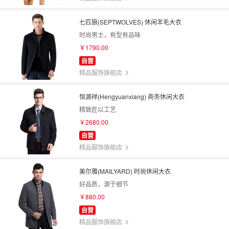
七匹狼(SEPTWOLVES) 休闲羊毛大衣
时尚男士，有型有品味
￥1790.00
自营
精品服饰旗舰店
恒源祥(Hengyuanxiang) 商务休闲大衣
精致匠以工艺
￥2680.00
自营
精品服饰旗舰店
美尔雅(MAILYARD) 时尚休闲大衣
好品质，源于细节
￥880.00
自营
精品服饰旗舰店