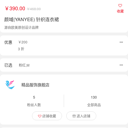
￥390.00
￥468.00
收藏
颜域(YANYEE) 针织连衣裙
源自欧美原创设计品牌
优惠
￥200
3 折
已选
粉红,M
精品服饰旗舰店
5
130
粉丝人数
全部商品
店铺收藏
进入店铺