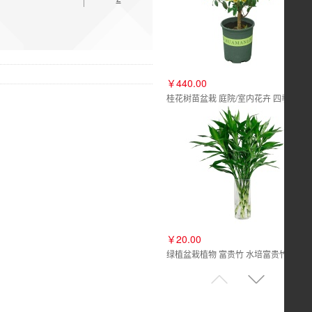
￥440.00
桂花树苗盆栽 庭院/室内花卉 四季桂嫁接 浓香型盆景
￥20.00
绿植盆栽植物 富贵竹 水培富贵竹 观音竹 转运竹