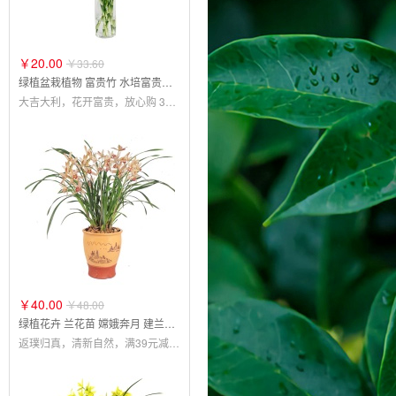
￥20.00
￥33.60
绿植盆栽植物 富贵竹 水培富贵竹 观音竹 转运竹
大吉大利，花开富贵，放心购 3人拼8元
￥40.00
￥48.00
绿植花卉 兰花苗 嫦娥奔月 建兰四季兰
返璞归真，清新自然，满39元减5，满69元减15元，满99元减30元