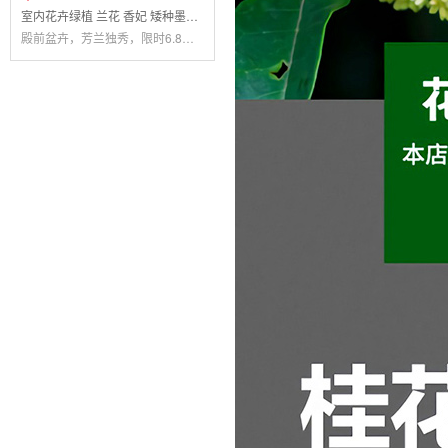
室内花卉绿植 兰花 香妃 矮种墨兰兰花
殿前盆卉，芳兰独秀，限时6.8折团购