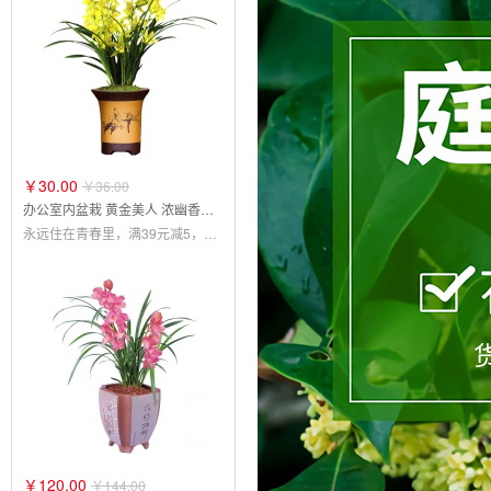
￥30.00
￥36.00
办公室内盆栽 黄金美人 浓幽香型 建兰四季兰
永远住在青春里，满39元减5，满69元减15元，满99元减30元
￥120.00
￥144.00