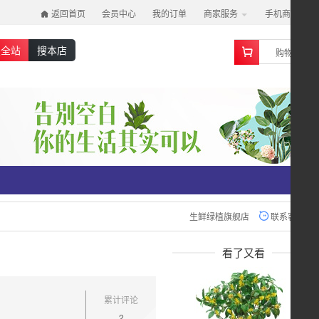
返回首页
会员中心
我的订单
商家服务
手机商城
0
搜全站
搜本店
购物车
生鲜绿植旗舰店
联系客服
看了又看
累计评论
2