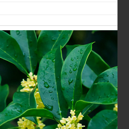
￥40.00
绿植花卉 兰花苗 嫦娥奔月 建兰四季兰
￥30.00
办公室内盆栽 黄金美人 浓幽香型 建兰四季兰