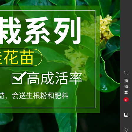
购
物
车
0