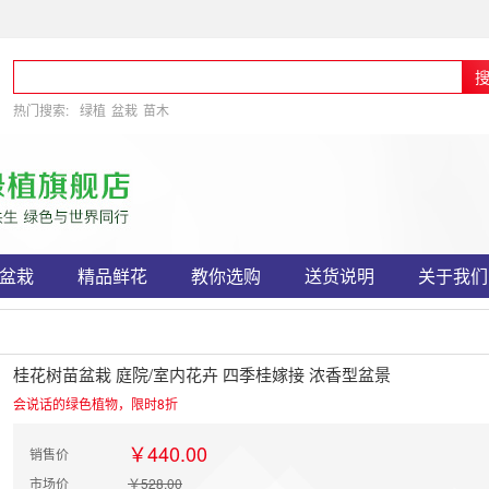
热门搜索:
绿植
盆栽
苗木
盆栽
精品鲜花
教你选购
送货说明
关于我们
桂花树苗盆栽 庭院/室内花卉 四季桂嫁接 浓香型盆景
会说话的绿色植物，限时8折
￥440.00
销售价
市场价
￥528.00