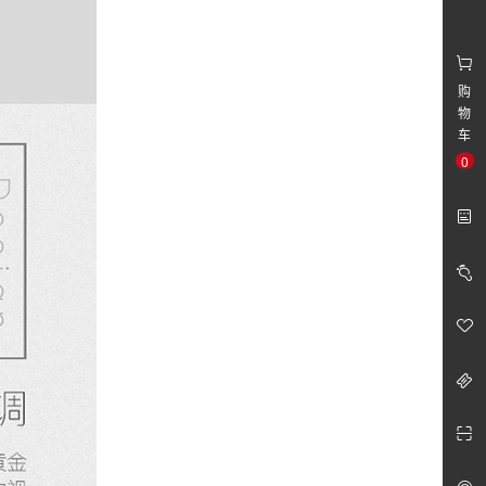
购
物
车
0