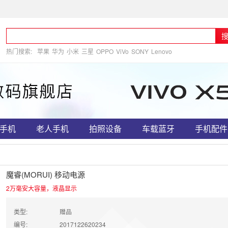
热门搜索:
苹果
华为
小米
三星
OPPO
ViVo
SONY
Lenovo
手机
老人手机
拍照设备
车载蓝牙
手机配件
魔睿(MORUI) 移动电源
2万毫安大容量，液晶显示
类型:
赠品
编号:
2017122620234