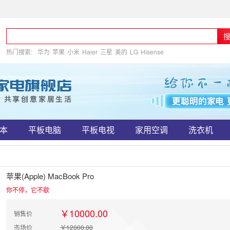
热门搜索:
华为
苹果
小米
Haier
三星
美的
LG
Hisense
本
平板电脑
平板电视
家用空调
洗衣机
苹果(Apple) MacBook Pro
你不停，它不歇
￥10000.00
销售价
市场价
￥12000.00