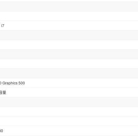
 i7
Graphics 500
容量
80