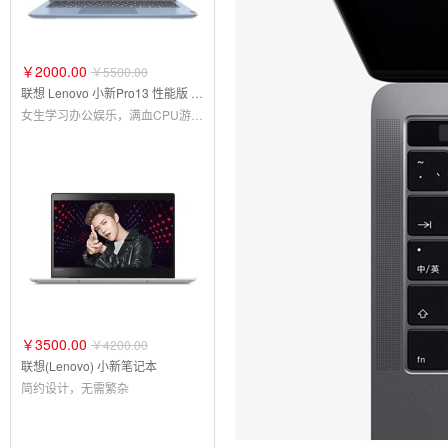
￥2000.00
￥5500.00
联想 Lenovo 小新Pro13 性能版 英特尔酷睿 全面屏独显 智能散热调节 轻薄笔记本电脑
女生学习办公娱乐，满血CPU游戏显卡基因，限时直降500元
￥3500.00
￥4200.00
联想(Lenovo) 小新笔记本
简约设计，无需繁杂