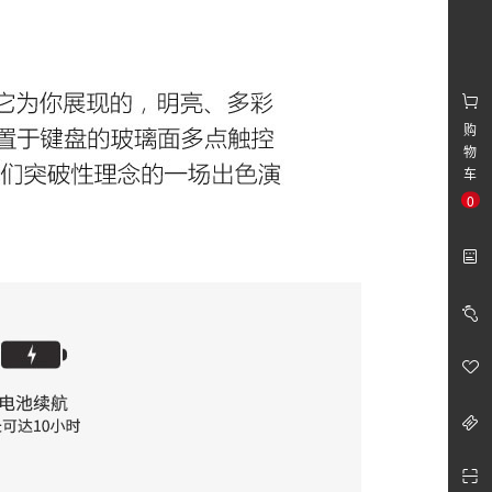
购
物
车
0