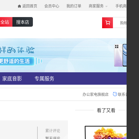
返回首页
会员中心
我的订单
商家服务
手机商城
0
搜全站
搜本店
购物车
家底音影
专属服务
办公家电旗舰店
联系客服
看了又看
累计评论
暂无评论