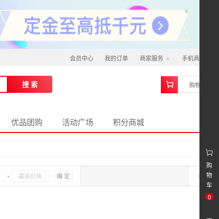
×
会员中心
我的订单
商家服务
手机商城
0
搜 索
购物车
优品团购
活动广场
积分商城
购
物
-
确 定
车
0