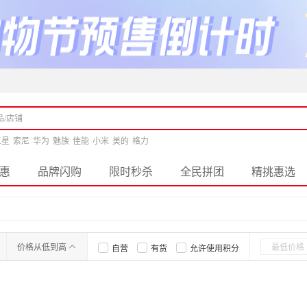
三星
索尼
华为
魅族
佳能
小米
美的
格力
惠
品牌闪购
限时秒杀
全民拼团
精挑惠选
价格从低到高
自营
有货
允许使用积分