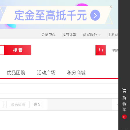
×
会员中心
我的订单
商家服务
手机商城
0
搜 索
购物车
优品团购
活动广场
积分商城
购
物
-
确 定
车
0