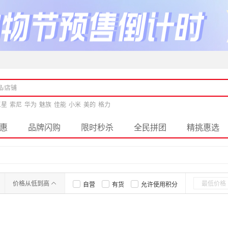
三星
索尼
华为
魅族
佳能
小米
美的
格力
惠
品牌闪购
限时秒杀
全民拼团
精挑惠选
价格从低到高
自营
有货
允许使用积分