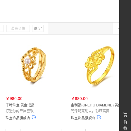
-
确 定
￥980.00
￥680.00
千叶珠宝 黄金戒指
金利福(JINLIFU DIAMEND) 黄金戒指
打造你的专属喜欢
光泽明亮动以，彰显高贵
珠宝饰品旗舰店
珠宝饰品旗舰店
购
物