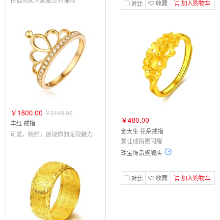
收藏
加入购物车
对比
￥1800.00
￥2160.00
￥480.00
丰红 戒指
金大生 花朵戒指
可爱，婉约，展现你的无限魅力
爱让戒指更闪耀
珠宝饰品旗舰店
收藏
加入购物车
对比