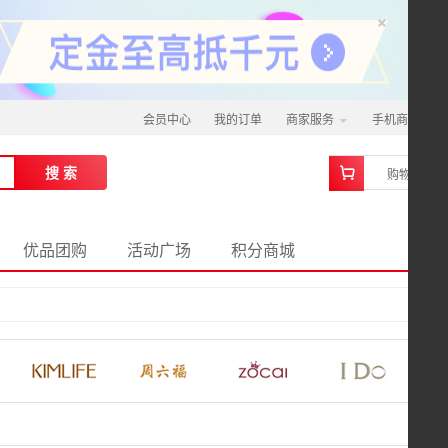
×
会员中心
我的订单
商家服务
手机商城
0
搜 索
购物车
优品团购
活动广场
积分商城