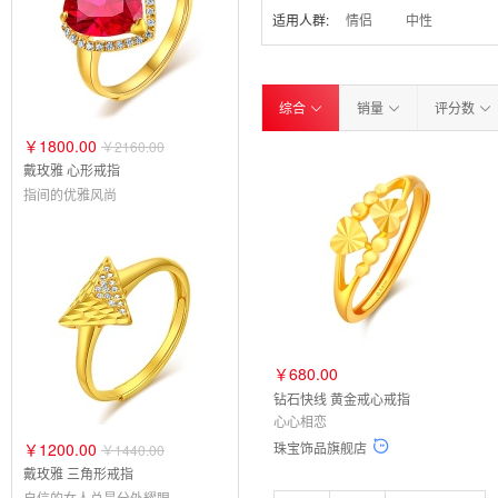
适用人群:
情侣
中性
综合
销量
评分数
￥1800.00
￥2160.00
戴玫雅 心形戒指
指间的优雅风尚
￥680.00
钻石快线 黄金戒心戒指
心心相恋
珠宝饰品旗舰店
￥1200.00
￥1440.00
戴玫雅 三角形戒指
自信的女人总是分外耀眼