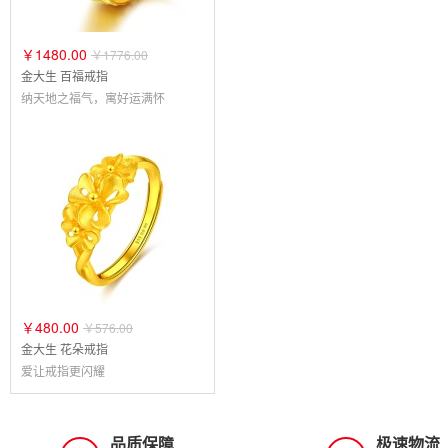
￥1480.00
￥1776.00
金大生 百福戒指
纳天地之福气，寓好运满怀
￥480.00
￥576.00
金大生 花朵戒指
爱让戒指更闪耀
品质保障
极速物流