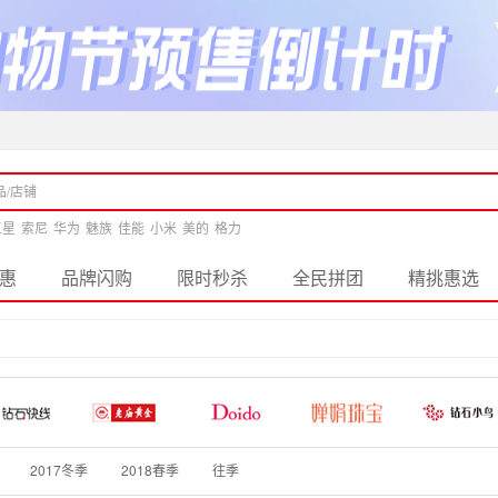
三星
索尼
华为
魅族
佳能
小米
美的
格力
惠
品牌闪购
限时秒杀
全民拼团
精挑惠选
2017冬季
2018春季
往季