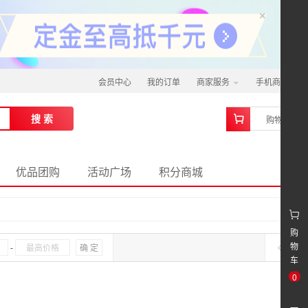
×
会员中心
我的订单
商家服务
手机商城
0
搜 索
购物车
优品团购
活动广场
积分商城
购
物
-
确 定
车
0