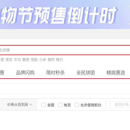
三星
索尼
华为
魅族
佳能
小米
美的
格力
惠
品牌闪购
限时秒杀
全民拼团
精挑惠选
价格从低到高
自营
有货
允许使用积分