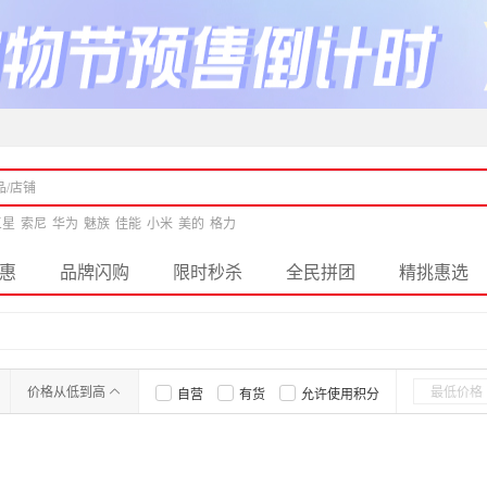
三星
索尼
华为
魅族
佳能
小米
美的
格力
惠
品牌闪购
限时秒杀
全民拼团
精挑惠选
价格从低到高
自营
有货
允许使用积分