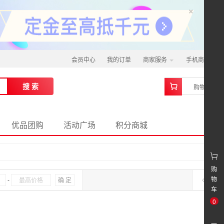
×
会员中心
我的订单
商家服务
手机商城
0
搜 索
购物车
优品团购
活动广场
积分商城
购
物
-
确 定
车
0