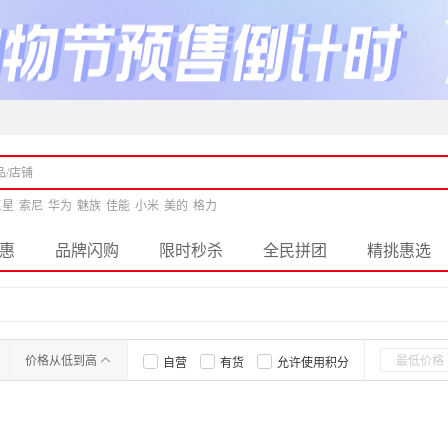
三星
索尼
华为
魅族
佳能
小米
美的
格力
惠
品牌闪购
限时秒杀
全民拼团
精挑惠选
价格从低到高
自营
有货
允许使用积分