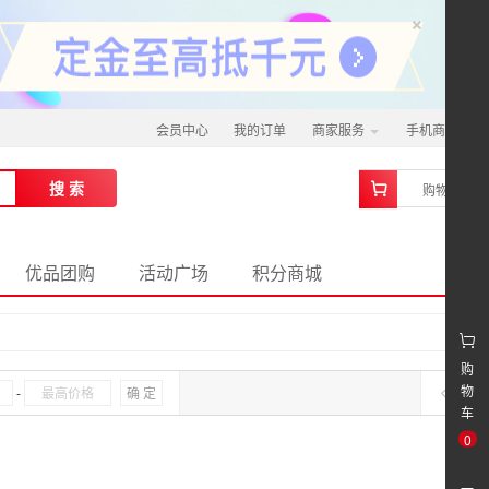
×
会员中心
我的订单
商家服务
手机商城
0
搜 索
购物车
优品团购
活动广场
积分商城
购
物
-
确 定
车
0