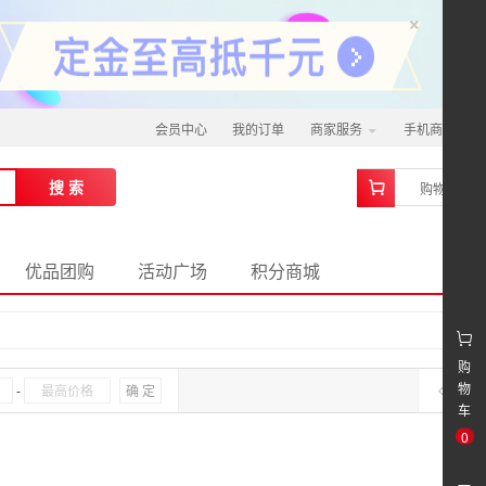
×
会员中心
我的订单
商家服务
手机商城
0
搜 索
购物车
优品团购
活动广场
积分商城
购
物
-
确 定
车
0