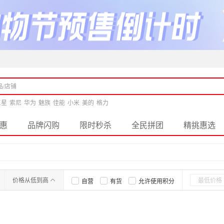
三星
索尼
华为
魅族
佳能
小米
美的
格力
惠
品牌闪购
限时秒杀
全民拼团
精挑惠选
价格从低到高
自营
有货
允许使用积分