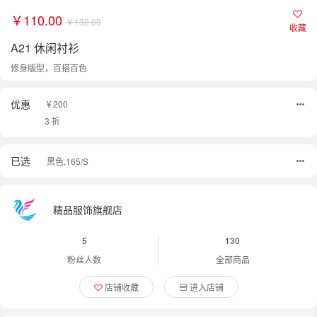
￥110.00
￥132.00
收藏
A21 休闲衬衫
修身版型，百搭百色
优惠
￥200
3 折
已选
黑色,165/S
精品服饰旗舰店
5
130
粉丝人数
全部商品
店铺收藏
进入店铺