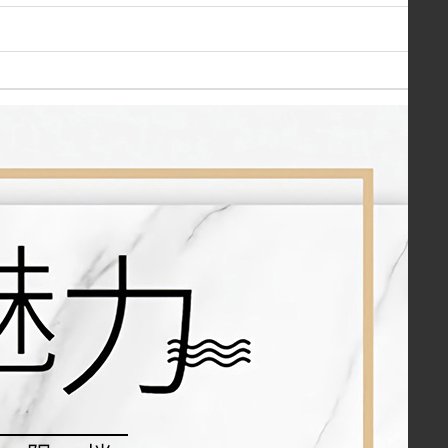
￥380.00
婵娟珠宝 S925 镶鸡油 黄蜜蜡生肖虎蛋形 琥珀戒指
￥580.00
老庙黄金 波罗的海银镀金花 活口可调节 琥珀戒指