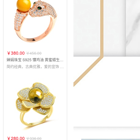
￥380.00
￥456.00
婵娟珠宝 S925 镶鸡油 黄蜜蜡生肖虎蛋形 琥珀戒指
简约经典，古典优雅，爱的宣饰 戒指8折
￥280.00
￥336.00