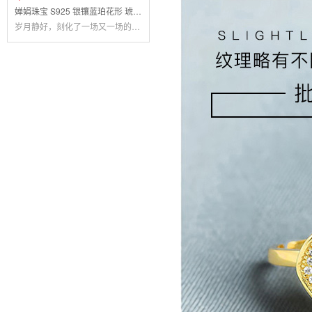
婵娟珠宝 S925 银镶蓝珀花形 琥珀活口戒指
岁月静好，刻化了一场又一场的回忆，爱的宣饰 戒指8折