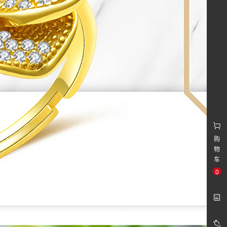
购
物
车
0