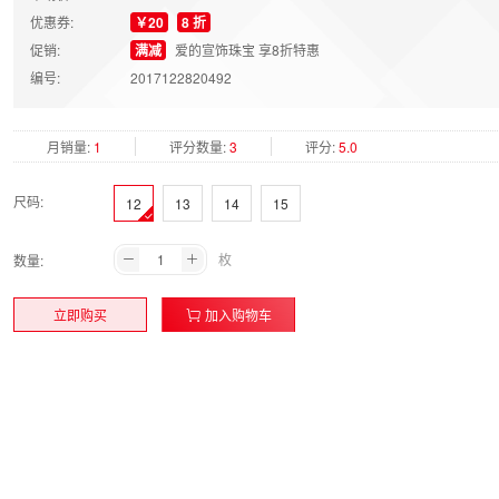
优惠券:
￥20
8 折
促销:
满减
爱的宣饰珠宝 享8折特惠
编号:
2017122820492
月销量:
1
评分数量:
3
评分:
5.0
尺码:
12
13
14
15
枚
数量:
立即购买
加入购物车