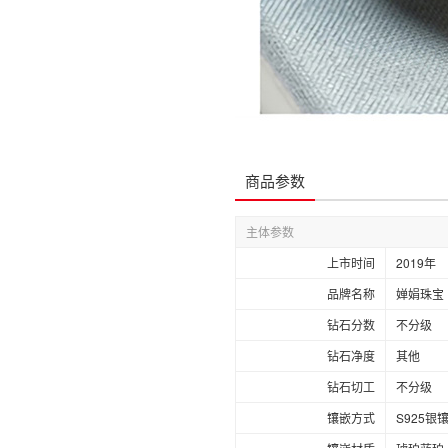
商品参数
主体参数
上市时间
2019年
品牌名称
婵娟珠宝
钻石分数
不分级
钻石净度
其他
钻石切工
不分级
镶嵌方式
S925银