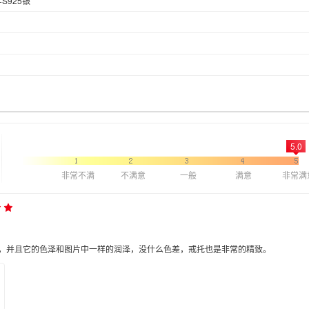
S925银
5.0
非常不满
不满意
一般
满意
非常满
，并且它的色泽和图片中一样的润泽，没什么色差，戒托也是非常的精致。