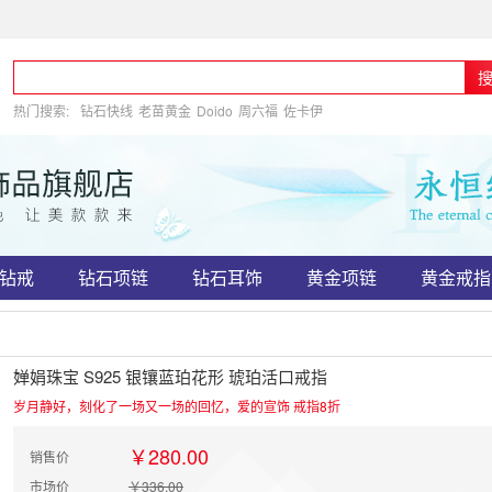
热门搜索:
钻石快线
老苗黄金
Doido
周六福
佐卡伊
钻戒
钻石项链
钻石耳饰
黄金项链
黄金戒指
婵娟珠宝 S925 银镶蓝珀花形 琥珀活口戒指
岁月静好，刻化了一场又一场的回忆，爱的宣饰 戒指8折
￥280.00
销售价
市场价
￥336.00