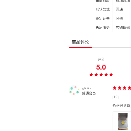
镶嵌材质
琥珀蓝珀+
形状款式
圆珠
鉴定证书
其他
售后服务
店铺保修
商品评论
评分
5.0
s*****
普通会员
[12]
价格很划算