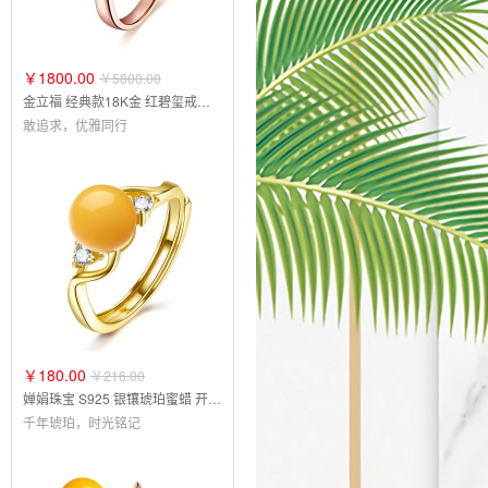
￥1800.00
￥5800.00
金立福 经典款18K金 红碧玺戒指 彩宝宝石群镶钻石女戒
敢追求，优雅同行
￥180.00
￥216.00
婵娟珠宝 S925 银镶琥珀蜜蜡 开口戒指
千年琥珀，时光铭记