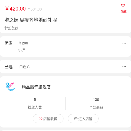
￥420.00
￥504.00
收藏
蜜之姻 显瘦齐地婚纱礼服
梦幻美纱
优惠
￥200
3 折
已选
白色,S
精品服饰旗舰店
5
130
粉丝人数
全部商品
店铺收藏
进入店铺