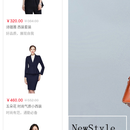
￥320.00
￥384.00
诗璐雅 西装套装
好品质，展现自我
￥460.00
￥552.00
五朵花 时尚气质小西装
时尚有范，通勤必备