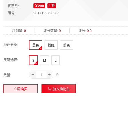
优惠券:
￥200
3 折
编号:
2017122720285
月销量:
0
评分数量:
0
评分:
0.0
颜色分类:
黑色
粉红
蓝色
尺码选择:
S
M
L
件
数量:
立即购买
加入购物车