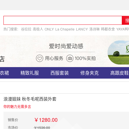
热门搜索:
谷拉拉
南极人
ONLY
La Chapelle
LANCY
洛诗琳
韩都衣舍
YAYA
衣裙
精致礼服
西服套装
修身夹克
高跟皮鞋
浪漫姐妹 秋冬毛呢西装外套
你的魅力无需多言
￥1280.00
销售价
市场价
￥1536.00