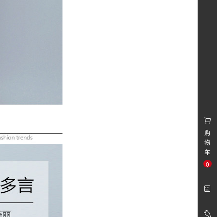
购
物
车
0