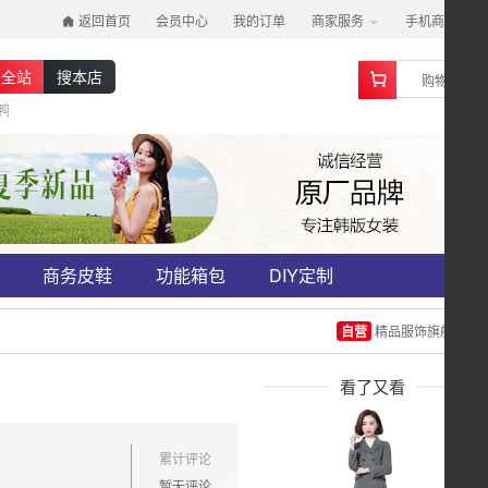
返回首页
会员中心
我的订单
商家服务
手机商城
0
搜全站
搜本店
购物车
鸭鸭
商务皮鞋
功能箱包
DIY定制
自营
精品服饰旗舰店
看了又看
累计评论
暂无评论