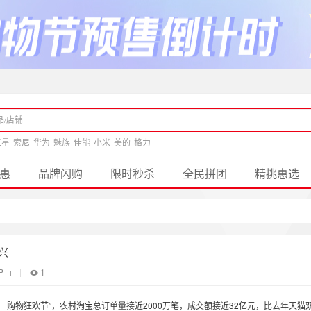
三星
索尼
华为
魅族
佳能
小米
美的
格力
惠
品牌闪购
限时秒杀
全民拼团
精挑惠选
兴
P++
1
一购物狂欢节”，农村淘宝总订单量接近2000万笔，成交额接近32亿元，比去年天