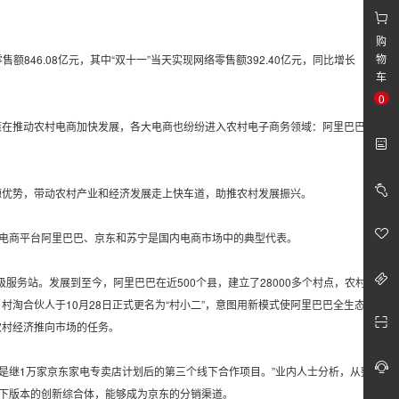
购
物
售额846.08亿元，其中“双十一”当天实现网络零售额392.40亿元，同比增长
车
0
政策在推动农村电商加快发展，各大电商也纷纷进入农村电子商务领域：阿里巴巴的
源优势，带动农村产业和经济发展走上快车道，助推农村发展振兴。
，电商平台阿里巴巴、京东和苏宁是国内电商市场中的典型代表。
村级服务站。发展到至今，阿里巴巴在近500个县，建立了28000多个村点，农村淘
略”，村淘合伙人于10月28日正式更名为“村小二”，意图用新模式使阿里巴巴全生态服
农村经济推向市场的任务。
这是继1万家京东家电专卖店计划后的第三个线下合作项目。”业内人士分析，从整体
线下版本的创新综合体，能够成为京东的分销渠道。