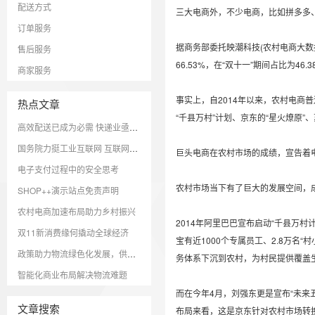
配送方式
三大电商外，不少电商，比如拼多多
订单服务
据商务部委托映潮科技(农村电商大数据中
售后服务
66.53%，在“双十一”期间占比为46.3
商家服务
事实上，自2014年以来，农村电商
热点文章
“千县万村”计划、京东的“星火燎原”、
高效配送已成为必需 快递业亟待转型升级
国务院力挺工业互联网 互联网+成新引擎
巨头电商在农村市场的成绩，宣告着
电子支付过程中的安全思考
农村市场当下有了巨大的发展空间，
SHOP++演示站点免责声明
农村电商加速布局助力乡村振兴
2014年阿里巴巴宣布启动“千县万村
双11新消费缘何撬动全球经济
宝有近1000个专属员工、2.8万名
政策助力物流绿色化发展，供应链亟需落实解决方案
务体系下沉到农村，为村民提供覆盖
智能化商业布局解决物流难题
而在今年4月，刘强东更是宣布“未来
文章搜索
布局来看，这是京东针对农村市场转