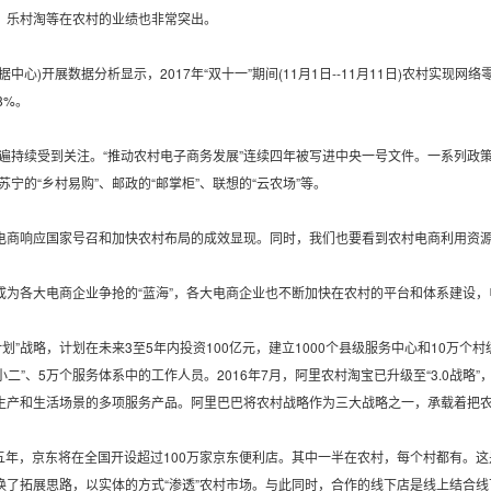
、乐村淘等在农村的业绩也非常突出。
心)开展数据分析显示，2017年“双十一”期间(11月1日--11月11日)农村实现网络零
8%。
普遍持续受到关注。“推动农村电子商务发展”连续四年被写进中央一号文件。一系列
苏宁的“乡村易购”、邮政的“邮掌柜”、联想的“云农场”等。
电商响应国家号召和加快农村布局的成效显现。同时，我们也要看到农村电商利用资
成为各大电商企业争抢的“蓝海”，各大电商企业也不断加快在农村的平台和体系建设
计划”战略，计划在未来3至5年内投资100亿元，建立1000个县级服务中心和10万个
“村小二”、5万个服务体系中的工作人员。2016年7月，阿里农村淘宝已升级至“3.0战
生产和生活场景的多项服务产品。阿里巴巴将农村战略作为三大战略之一，承载着把
五年，京东将在全国开设超过100万家京东便利店。其中一半在农村，每个村都有。
换了拓展思路，以实体的方式“渗透”农村市场。与此同时，合作的线下店是线上结合